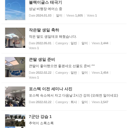
블랙이글스 태극기
성남 비행장 에어쇼 중
Date
2024.01.03
알이
Views
1,605
Votes
1
작은딸 생일 축하
작은 딸도 생일데코 해줬습니다.
Date
2022.05.01
Category :
일반
알이
Views
2,444
Votes
1
큰딸 생일 준비
큰딸이 좋아했으면 좋겠네요 선물도 준비 ^^
Date
2022.02.22
Category :
일반
알이
Views
2,454
Votes
1
포스텍 이전 세미나 사진
포스텍 숙소에서 자고 다음날 2시간 강의 (오래전 일이네요)
Date
2022.02.22
Category :
회사
알이
Views
2,547
7군단 강습 1
추억이 소록소록