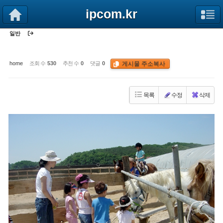
Sketchbook5, 스케치북5
Sketchbook5, 스케치북5
ipcom.kr
일반
게시물 주소복사
home
조회 수
530
추천 수
0
댓글
0
목록
수정
삭제