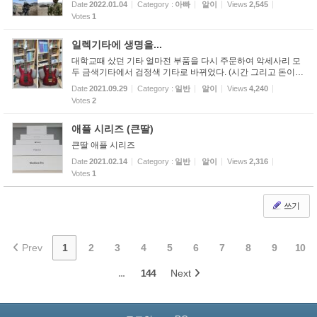
Date
2022.01.04
Category :
아빠
알이
Views
2,545
Votes
1
일렉기타에 생명을...
대학교때 샀던 기타 얼마전 부품을 다시 주문하여 악세사리 모
두 금색기타에서 검정색 기타로 바뀌었다. (시간 그리고 돈이
들어갔지만, 잘 사용은 안한다는 ^^)
Date
2021.09.29
Category :
일반
알이
Views
4,240
Votes
2
애플 시리즈 (큰딸)
큰딸 애플 시리즈
Date
2021.02.14
Category :
일반
알이
Views
2,316
Votes
1
쓰기
Prev
1
2
3
4
5
6
7
8
9
10
...
144
Next