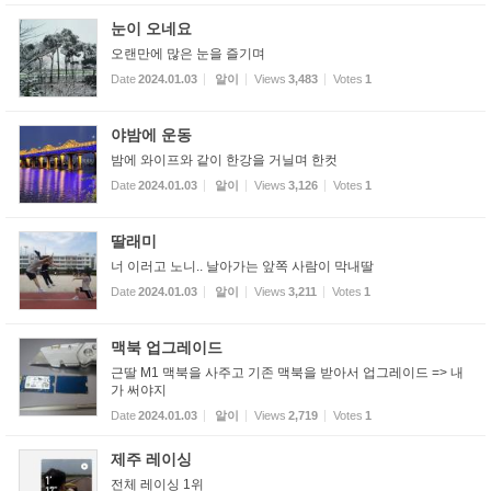
눈이 오네요
오랜만에 많은 눈을 즐기며
Date
2024.01.03
알이
Views
3,483
Votes
1
야밤에 운동
밤에 와이프와 같이 한강을 거닐며 한컷
Date
2024.01.03
알이
Views
3,126
Votes
1
딸래미
너 이러고 노니.. 날아가는 앞쪽 사람이 막내딸
Date
2024.01.03
알이
Views
3,211
Votes
1
맥북 업그레이드
근딸 M1 맥북을 사주고 기존 맥북을 받아서 업그레이드 => 내
가 써야지
Date
2024.01.03
알이
Views
2,719
Votes
1
제주 레이싱
전체 레이싱 1위