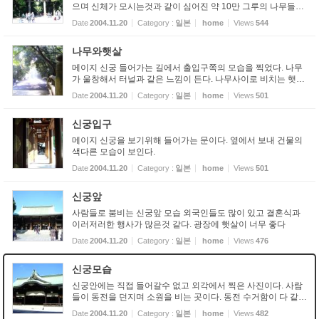
으며 신체가 모시는것과 같이 심어진 약 10만 그루의 나무들이
엄숙한 공간을 이룬다. 정월초는 물론 일년 내내 많은 참배자들
Date
2004.11.20
Category :
일본
home
Views
544
이 찾아온다.
나무와햇살
메이지 신궁 들어가는 길에서 출입구쪽의 모습을 찍었다. 나무
가 울창해서 터널과 같은 느낌이 든다. 나무사이로 비치는 햇살
이 인상적이다.
Date
2004.11.20
Category :
일본
home
Views
501
신궁입구
메이지 신궁을 보기위해 들어가는 문이다. 옆에서 보내 건물의
색다른 모습이 보인다.
Date
2004.11.20
Category :
일본
home
Views
501
신궁앞
사람들로 붐비는 신궁앞 모습 외국인들도 많이 있고 결혼식과
이러저러한 행사가 많은것 같다. 광장에 햇살이 너무 좋다
Date
2004.11.20
Category :
일본
home
Views
476
신궁모습
신궁안에는 직접 들어갈수 없고 외각에서 찍은 사진이다. 사람
들이 동전을 던지며 소원을 비는 곳이다. 동전 수거함이 다 같은
모습같다.
Date
2004.11.20
Category :
일본
home
Views
482