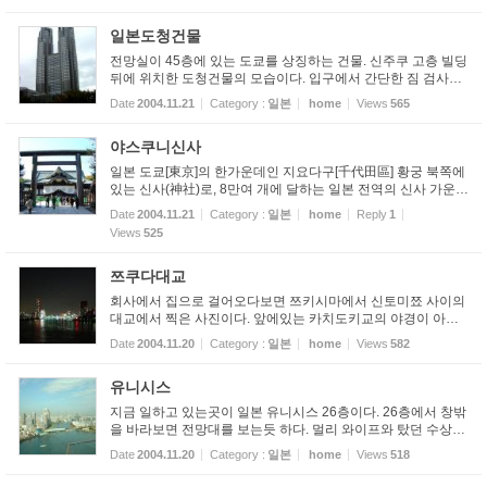
일본도청건물
전망실이 45층에 있는 도쿄를 상징하는 건물. 신주쿠 고층 빌딩
뒤에 위치한 도청건물의 모습이다. 입구에서 간단한 짐 검사만
하면 무료로 45층 전망대를 구경할 수 있다. 멋지다.
Date
2004.11.21
Category :
일본
home
Views
565
야스쿠니신사
일본 도쿄[東京]의 한가운데인 지요다구[千代田區] 황궁 북쪽에
있는 신사(神社)로, 8만여 개에 달하는 일본 전역의 신사 가운데
서도 가장 규모가 큰, 신사 중의 신사로 불린다. 메이지유신[明
Date
2004.11.21
Category :
일본
home
Reply
1
治維新] 직후인 1869년 막부(幕府) 군과의 싸움에서 숨진 영혼
Views
525
을 '...
쯔쿠다대교
회사에서 집으로 걸어오다보면 쯔키시마에서 신토미쬬 사이의
대교에서 찍은 사진이다. 앞에있는 카치도키교의 야경이 아름
답다
Date
2004.11.20
Category :
일본
home
Views
582
유니시스
지금 일하고 있는곳이 일본 유니시스 26층이다. 26층에서 창밖
을 바라보면 전망대를 보는듯 하다. 멀리 와이프와 탔던 수상버
스 모습도 보인다.
Date
2004.11.20
Category :
일본
home
Views
518