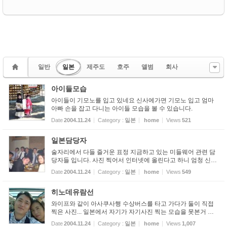
일반
일본
제주도
호주
앨범
회사
아이들모습
아이들이 기모노를 입고 있네요 신사에가면 기모노 입고 엄마
아빠 손을 잡고 다니는 아이들 모습을 볼 수 있습니다.
Date
2004.11.24
Category :
일본
home
Views
521
일본담당자
술자리에서 다들 즐거운 표정 지금하고 있는 미들웨어 관련 담
당자들 입니다. 사진 찍어서 인터넷에 올린다고 하니 엄청 신경
쓰고들 있음
Date
2004.11.24
Category :
일본
home
Views
549
히노데유람선
와이프와 같이 아사쿠사행 수상버스를 타고 가다가 둘이 직접
찍은 사진... 일본에서 자기가 자기사진 찍는 모습을 못본거 같
은데...
Date
2004.11.24
Category :
일본
home
Views
1,007