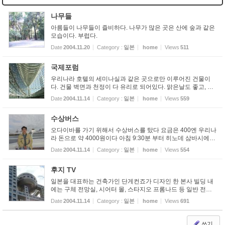
나무들
아름들이 나무들이 즐비하다. 나무가 많은 곳은 산에 숲과 같은
모습이다. 부럽다.
Date
2004.11.20
Category :
일본
home
Views
511
국제포럼
우리나라 호텔의 세미나실과 같은 곳으로만 이루어진 건물이
다. 건물 벽면과 천정이 다 유리로 되어있다. 맑은날도 좋고, 비
오는 날도 운치 있을듯 하다
Date
2004.11.14
Category :
일본
home
Views
559
수상버스
오다이바를 가기 위해서 수상버스를 탔다 요금은 400엔 우리나
라 돈으로 약 4000원이다 아침 9:30분 부터 히노데 삼바시에서
첫배가 출발한다.
Date
2004.11.14
Category :
일본
home
Views
554
후지 TV
일본을 대표하는 건축가인 단게컨죠가 디자인 한 본사 빌딩 내
에는 구체 전망실, 시어터 몰, 스타지오 프롬나드 등 일반 전시
공간과 레스토랑 설비도 있다. 내부에 캐릭터몰이 재미있다.
Date
2004.11.14
Category :
일본
home
Views
691
쓰기