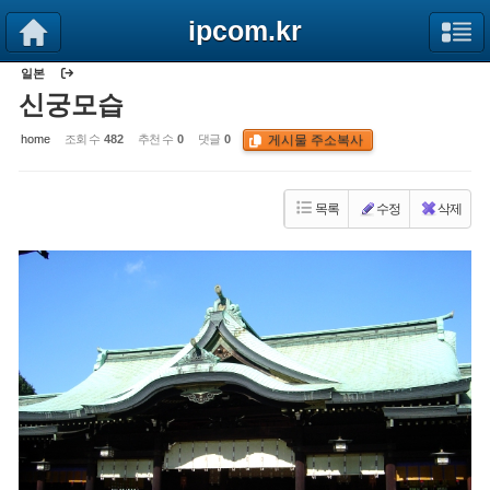
Sketchbook5, 스케치북5
Sketchbook5, 스케치북5
ipcom.kr
일본
신궁모습
게시물 주소복사
home
조회 수
482
추천 수
0
댓글
0
목록
수정
삭제