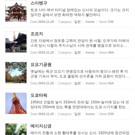
스이텐구
토쿄 시티 에어 터미널 앞에있는 신사의 모습이다. 크기는 크지
않지만 겉에서 보면 화려한 색채가 볼만하다.
Date
2004.11.20
Category :
일본
home
Views
535
조죠지
간토 지방에서 정토종 교학의 전당이 된 사철. 도쿠가와 이에야
스와 당시 사철의 주지스님이 사제 관계를 맺음으로 보리소가
되었다. 본당 안에는 본존아미타여래반좌상, 삼문 등 꼭 볼만한
Date
2004.11.20
Category :
일본
home
Views
564
문화재가 곳곳에 있다. 예전 도쿄타워에서 보던모습과 사뭇 다
르다
요요기공원
옛날에는 육군 요요기 연병장으로 사용되어 왔으나 패전 후 미
군용 기숙사 부지, 도쿄 올림픽 선수촌을 거쳐 공원이 되었다.
공원내에는 넒은 잔디밭과 중앙 광장, 분수가 있고 까마귀가 너
Date
2004.11.20
Category :
일본
home
Views
554
무 많다.
도쿄타워
1958년 건립된 높이 333m의 전파 탑. 150m 높이에 있는 대 전
망대와 250m에 있는 특별 전망대에서는 도쿄 시가지를 한눈에
볼 수 있다. 밀랍 인형 전시관, 수족관도 인기가 많고 밤에 켜지
Date
2004.11.20
Category :
일본
home
Views
539
는 불빛도 일품이다.
메이지신궁
메이지 천황과 소현 황태후를 모시는 신사. 1920년에 창건되었