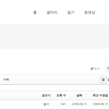
메뉴 건너뛰기
홈
갤러리
일기
동영상
.
쓰기
T
아빠
List
글쓴이
조회 수
날짜
최근 수정일
알이
541
2008.08.15
2008.08.15