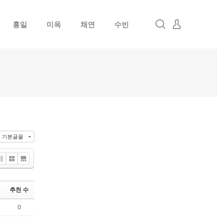
홍일
미옥
채연
수빈
로그인
회원가입
기본글꼴
Zine
Gallery
FirstThumb
추천 수
0